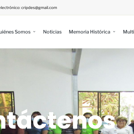
o electrónico: cripdes@gmail.com
uiénes Somos
Noticias
Memoria Histórica
Mult
ntáctenos