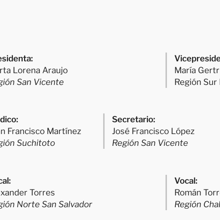
esidenta:
Vicepreside
rta Lorena Araujo
María Gertr
gión San Vicente
Región Sur 
dico:
Secretario:
n Francisco Martínez
José Francisco López
gión Suchitoto
Región San Vicente
al:
Vocal:
exander Torres
Román Torr
gión Norte San Salvador
Región Cha