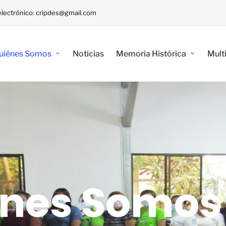
o electrónico: cripdes@gmail.com
uiénes Somos
Noticias
Memoria Histórica
Mult
nes Somos