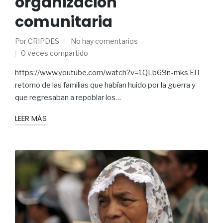
organización
comunitaria
Por
CRIPDES
No hay comentarios
0 veces compartido
https://www.youtube.com/watch?v=1QLb69n-mks El l
retorno de las familias que habían huido por la guerra y
que regresaban a repoblar los…
LEER MÁS