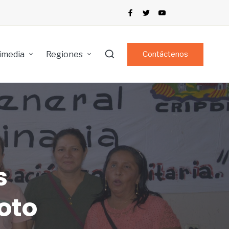
imedia
Regiones
Contáctenos
s
oto