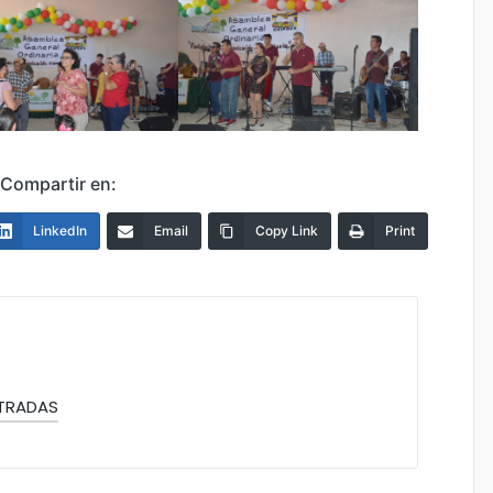
Compartir en:
LinkedIn
Email
Copy Link
Print
NTRADAS