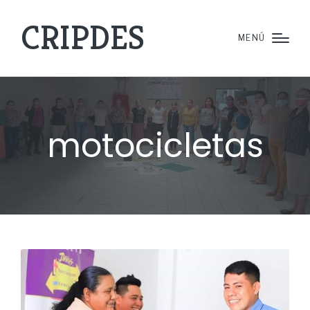
CRIPDES
MENÚ
motocicletas