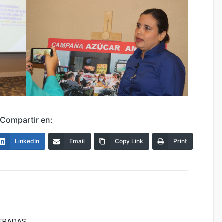
Compartir en:
LinkedIn
Email
Copy Link
Print
NTRADAS