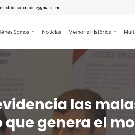
o electrónico: cripdes@gmail.com
iénes Somos
Noticias
Memoria Histórica
Mult
evidencia las mala
o que genera el mo