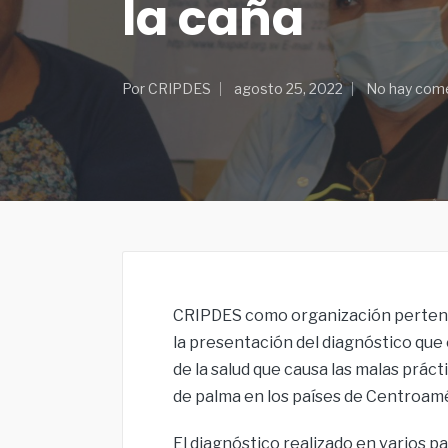
la caña
Por
CRIPDES
agosto 25, 2022
No hay com
CRIPDES como organización pertene
la presentación del diagnóstico que 
de la salud que causa las malas prác
de palma en los países de Centroamé
El diagnóstico realizado en varios p