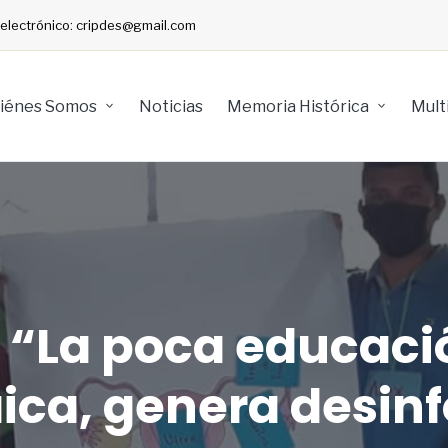
o electrónico: cripdes@gmail.com
iénes Somos
Noticias
Memoria Histórica
Mult
 “La poca educaci
laica, genera desi