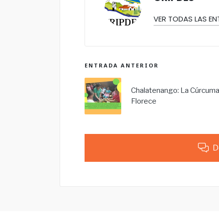
VER TODAS LAS E
ENTRADA ANTERIOR
Chalatenango: La Cúrcum
Florece
D