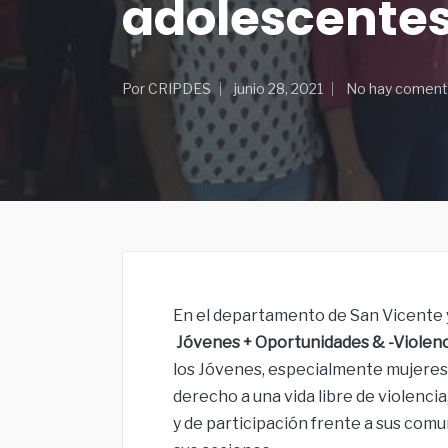
adolescente
Por
CRIPDES
junio 28, 2021
No hay coment
En el departamento de San Vicente y
Jóvenes + Oportunidades & -Violen
los Jóvenes, especialmente mujeres,
derecho a una vida libre de violenc
y de participación frente a sus com