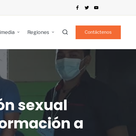
imedia
Regiones
Contáctenos
ón sexual
nformación a