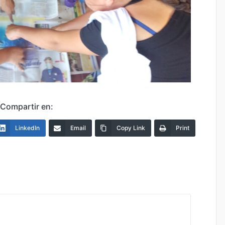
Compartir en:
LinkedIn
Email
Copy Link
Print